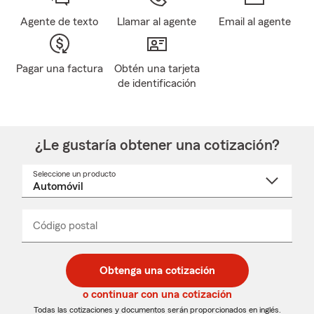
Agente de texto
Llamar al agente
Email al agente
Pagar una factura
Obtén una tarjeta
de identificación
¿Le gustaría obtener una cotización?
Seleccione un producto
Seleccione
un
nombre
de
producto
del
Código postal
Ingresa
Ingresa
_____
menú
un
un
desplegable
código
código
postal
postal
Obtenga una cotización
de
de
5
5
o continuar con una cotización
dígitos
dígitos
Todas las cotizaciones y documentos serán proporcionados en inglés.