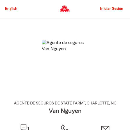
Pasar
al
English
Iniciar Sesión
contenido
principal
Comienzo
del
contenido
principal
®
AGENTE DE SEGUROS DE STATE FARM
,
CHARLOTTE
, NC
Van Nguyen