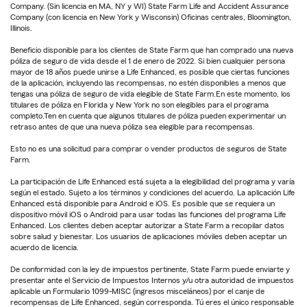
Company. (Sin licencia en MA, NY y WI) State Farm Life and Accident Assurance
Company (con licencia en New York y Wisconsin) Oficinas centrales, Bloomington,
Illinois.
Beneficio disponible para los clientes de State Farm que han comprado una nueva
póliza de seguro de vida desde el 1 de enero de 2022. Si bien cualquier persona
mayor de 18 años puede unirse a Life Enhanced, es posible que ciertas funciones
de la aplicación, incluyendo las recompensas, no estén disponibles a menos que
tengas una póliza de seguro de vida elegible de State Farm.En este momento, los
titulares de póliza en Florida y New York no son elegibles para el programa
completo.Ten en cuenta que algunos titulares de póliza pueden experimentar un
retraso antes de que una nueva póliza sea elegible para recompensas.
Esto no es una solicitud para comprar o vender productos de seguros de State
Farm.
La participación de Life Enhanced está sujeta a la elegibilidad del programa y varía
según el estado. Sujeto a los términos y condiciones del acuerdo. La aplicación Life
Enhanced está disponible para Android e iOS. Es posible que se requiera un
dispositivo móvil iOS o Android para usar todas las funciones del programa Life
Enhanced. Los clientes deben aceptar autorizar a State Farm a recopilar datos
sobre salud y bienestar. Los usuarios de aplicaciones móviles deben aceptar un
acuerdo de licencia.
De conformidad con la ley de impuestos pertinente, State Farm puede enviarte y
presentar ante el Servicio de Impuestos Internos y/u otra autoridad de impuestos
aplicable un Formulario 1099-MISC (ingresos misceláneos) por el canje de
recompensas de Life Enhanced, según corresponda. Tú eres el único responsable